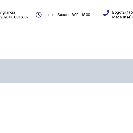
vigilancia
Bogotá (1) 5
Lunes - Sábado 8.00 - 18.00
.20204100016807
Medellín (4)